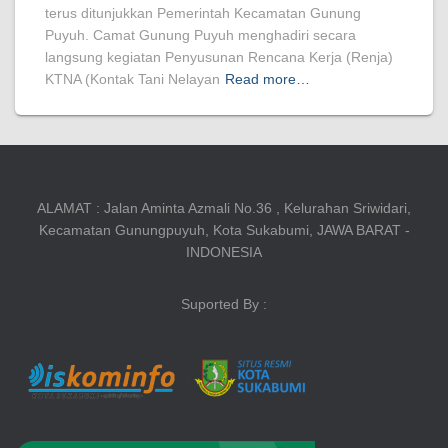
terus ditunjukkan Pemerintah Kecamatan Gunung
Puyuh. Camat Gunung Puyuh menghadiri secara
langsung kegiatan Penyusunan Rencana Kerja (Renja)
KTNA (Kontak Tani Nelayan
Read more…
ALAMAT : Jalan Aminta Azmali No.36 , Kelurahan Sriwidari,
Kecamatan Gunungpuyuh, Kota Sukabumi, JAWA BARAT -
INDONESIA
Suported By :