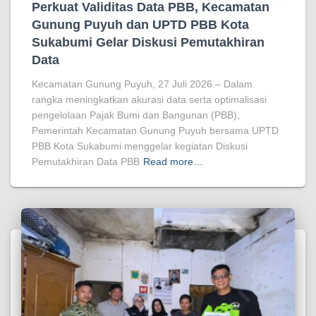
Perkuat Validitas Data PBB, Kecamatan
Gunung Puyuh dan UPTD PBB Kota
Sukabumi Gelar Diskusi Pemutakhiran
Data
Kecamatan Gunung Puyuh, 27 Juli 2026 – Dalam
rangka meningkatkan akurasi data serta optimalisasi
pengelolaan Pajak Bumi dan Bangunan (PBB),
Pemerintah Kecamatan Gunung Puyuh bersama UPTD
PBB Kota Sukabumi menggelar kegiatan Diskusi
Pemutakhiran Data PBB
Read more…